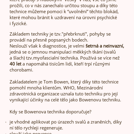
prožili, co v nás zanechalo určitou stoupu a díky této
technice můžeme pomoci k “uvolnění” těchto blokád,
které mohou bránit k uzdravení na úrovni psychické
i fyzické.
Základem techniky je tzv."přebrknutí", pohyby se
provádí na přesně popsaných bodech.
Neslouží však k diagnostice, je velmi
šetrná a neinvazní,
jedná se o jemnou manipulaci měkkých tkání (svalů
a šlach) tzv.myofascialní technika. Používá se více než
40 let
a napomáhá tisícům lidí, kteří trpí různými
chorobami.
Zakladatelem je Tom Bowen, který díky této technice
pomohl mnoha klientům. WHO, Mezinárodní
zdravotnická organizace uznala tuto techniku ​​pro její
vynikající účinky na celé tělo jako Bowenovu techniku.
Kdy se Bowenova technika doporučuje?
je vhodné aplikovat po úrazech svalů a zraněních, díky
ní tělo rychleji regeneruje.
slouží jako prevence