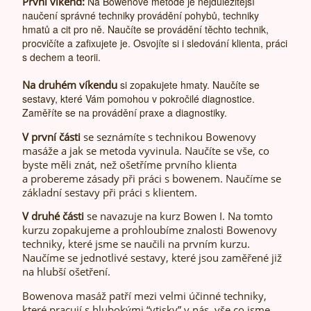
První víkend:
Na Bowenově metodě je nejdůležitější
naučení správné techniky provádění pohybů, techniky
hmatů a cit pro ně. Naučíte se provádění těchto technik,
procvičíte a zafixujete je. Osvojíte si i sledování klienta, práci
s dechem a teorii.
Na druhém víkendu
si zopakujete hmaty. Naučíte se
sestavy, které Vám pomohou v pokročilé diagnostice.
Zaměříte se na provádění praxe a diagnostiky.
V první části
se seznámíte s technikou Bowenovy
masáže a jak se metoda vyvinula. Naučíte se vše, co
byste měli znát, než ošetříme prvního klienta
a probereme zásady při práci s bowenem. Naučíme se
základní sestavy při práci s klientem.
V druhé části
se navazuje na kurz Bowen I. Na tomto
kurzu zopakujeme a prohloubíme znalosti Bowenovy
techniky, které jsme se naučili na prvním kurzu.
Naučíme se jednotlivé sestavy, které jsou zaměřené již
na hlubší ošetření.
Bowenova masáž patří mezi velmi účinné techniky,
které pracují s hlubokými “vtisky” v nás, vše co jsme