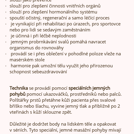
slouží pro zlepšení činnosti vnitřních orgánů
slouží pro zlepšení hormonálního systému
spouští očistný, regenerační a samo léčící proces
je vynikající při rehabilitaci po úrazech, pro sportovce
nebo pro lidi se sedavým zaměstnáním
je účinná i při léčbě neplodnosti
jemným probrnkávání svalů pomáhá navracet
organismus do rovnováhy
provádí se i přes oblečení v pohodlné poloze vleže na
masérském stole
harmonie pak umožní tělu využít jeho přirozenou
schopnost sebeuzdravování
Technika
se provádí pomocí
speciálních jemných
pohybů
pomocí ukazováčků, prostředníků nebo palců.
Polštářky prstů přetáhne kůži pacienta přes svalové
bříško nebo šlachu, vyvine jemný tlak a přibližně po 2
vteřinách s kůží sklouzne zpět.
Důležité je dodržet body na lidském těle a opakovat
v sériích. Tyto speciální, jemné masážní pohyby mívají