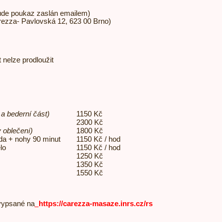
ude poukaz zaslán emailem)
ezza- Pavlovská 12, 623 00 Brno)
t nelze prodloužit
 a bederní část)
1150 Kč
2300 Kč
v oblečení)
1800 Kč
áda + nohy 90 minut
1150 Kč / hod
lo
1150 Kč / hod
1250 Kč
1350 Kč
1550 Kč
vypsané na
https://carezza-masaze.inrs.cz/rs