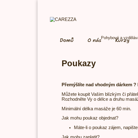
Pohybové a vzděláva
Domů
O nás
Kurzy
Poukazy
​Přemýšlíte nad vhodný
m dárkem ? 
Můžete koupit Vašim blízkým či přátel
Rozhodněte Vy o délce a druhu masáž
Minimální délka masáže je 60 min.
Jak mohu poukaz objednat?
Máte-li o poukaz zájem, napišt
Jak mohu zaplatit?