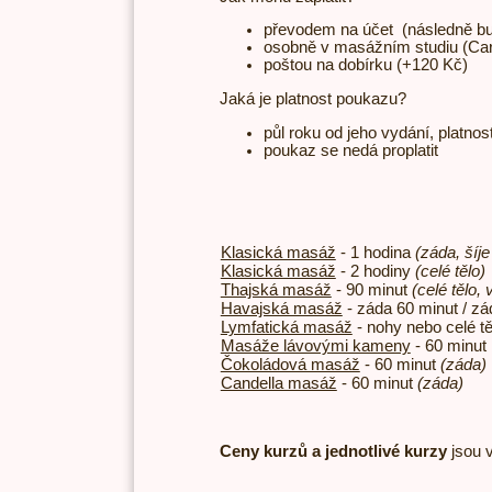
převodem na účet (následně b
osobně v masážním studiu (Car
poštou na dobírku (+120 Kč)
​Jaká je platnost poukazu?
půl roku od jeho vydání, platnos
poukaz se nedá proplatit
Klasická masáž
- 1 hodina
(záda, šíje
Klasická masáž
- 2 hodiny
(
celé tělo)
Thajská masáž
- 90 minut
(celé tělo, 
Havajská masáž
- záda 60 minut / z
Lymfatická masáž
- nohy nebo celé tě
Masáže lávovými kameny
- 60 minut
Čokoládová masáž
- 60 minut
(záda)
Candella masáž
- 60 minut
(záda)
Ceny kurzů a jednotlivé kurzy
jsou 