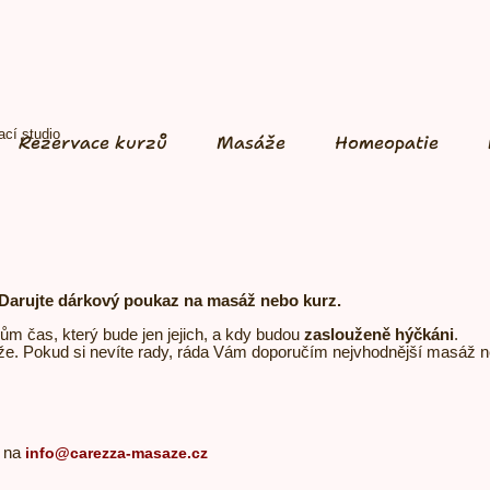
cí studio
Rezervace kurzů
Masáže
Homeopatie
Darujte dárkový poukaz na
masáž nebo
kurz.
ům čas, který bude jen jejich, a kdy budou
zaslouženě hýčkáni
.
e. Pokud si nevíte rady, ráda Vám doporučím nejvhodnější masáž n
e na
info@carezza-masaze.cz