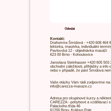
Odeslat
Kontakt:
Drahomíra Šmídová - +420 608 464 
lektorka, masérka, individuální termín
Pavlovská 12 - objednávka masáží
623 00 Brno - Kohoutovice
Jaroslava Steinhauser +420 605 503 
obchodní záležitosti, přihlášky a info
nebo v případě, že paní Šmídová ne
Vaše otázky Vám rádi zodpovíme na:
info@carezza-masaze.cz
Adresa pro skupinové kurzy a některé
CAREZZA - pohybové a vzdělávací s
Palackého třída 46
61200 Brno- Královo Pole