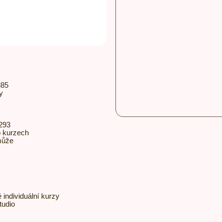
885
y
293
 o kurzech
může
 individuální kurzy
tudio