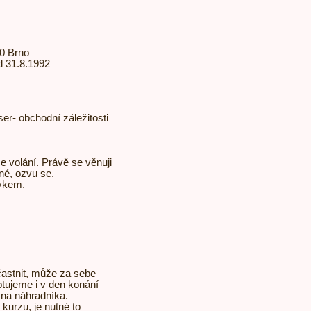
00 Brno
d 31.8.1992
er- obchodní záležitosti
volání. Právě se věnuji
né, ozvu se.
vkem.
astnit, může za sebe
tujeme i v den konání
 na náhradníka.
kurzu, je nutné to