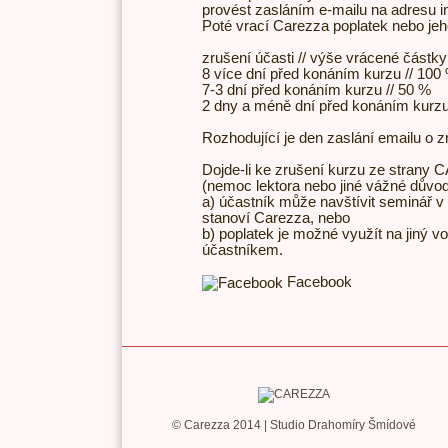
provést zasláním e-mailu na adresu
Poté vrací Carezza poplatek nebo jeh
zrušení účasti // výše vrácené částky
8 více dní před konáním kurzu // 100
7-3 dní před konáním kurzu // 50 %
2 dny a méně dní před konáním kurzu
Rozhodující je den zaslání emailu o z
Dojde-li ke zrušení kurzu ze stra
(nemoc lektora nebo jiné vážné důvod
a) účastník může navštívit seminář v
stanoví Carezza, nebo
b) poplatek je možné využít na jiný v
účastníkem.
Facebook
© Carezza 2014 | Studio
Drahomíry Šmídové