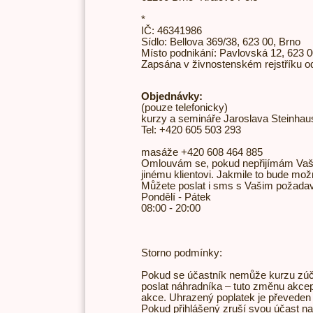
*
IČ: 46341986
Sídlo: Bellova 369/38, 623 00, Brno
Místo podnikání: Pavlovská 12, 623 
Zapsána v živnostenském rejstříku o
Objednávky:
(pouze telefonicky)
kurzy a semináře Jaroslava Steinhaus
Tel: +420 605 503 293
masáže +420 608 464 885
Omlouvám se, pokud nepřijímám Vaše 
jinému klientovi. Jakmile to bude mož
Můžete poslat i sms s Vašim požada
Pondělí - Pátek
08:00 - 20:00
Storno podmínky:
Pokud se účastník nemůže kurzu zúč
poslat náhradníka – tuto změnu akcep
akce. Uhrazený poplatek je převeden
Pokud přihlášený zruší svou účast na 