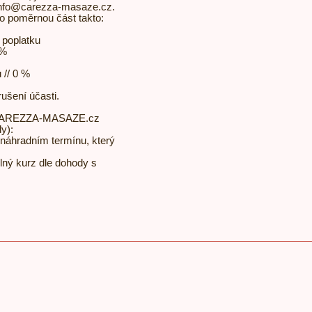
 info@carezza-masaze.cz.
o poměrnou část takto:
 poplatku
 %
 // 0 %
rušení účasti.
ny CAREZZA-MASAZE.cz
y):
 náhradním termínu, který
olný kurz dle dohody s