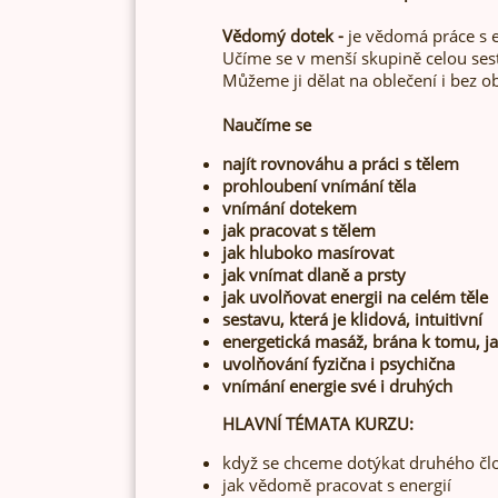
Vědomý dotek -
je vědomá práce s en
Učíme se v menší skupině celou ses
Můžeme ji dělat na oblečení i bez ob
Naučíme se
najít rovnováhu a práci s tělem
prohloubení vnímání těla
vnímání dotekem
jak pracovat s tělem
jak hluboko masírovat
jak vnímat dlaně a prsty
jak uvolňovat energii na celém těle
sestavu, která je klidová, intuitivní
energetická masáž, brána k tomu, jak
uvolňování fyzična i psychična
vnímání energie své i druhých
HLAVNÍ TÉMATA KURZU:
když se chceme dotýkat druhého člo
jak vědomě pracovat s energií