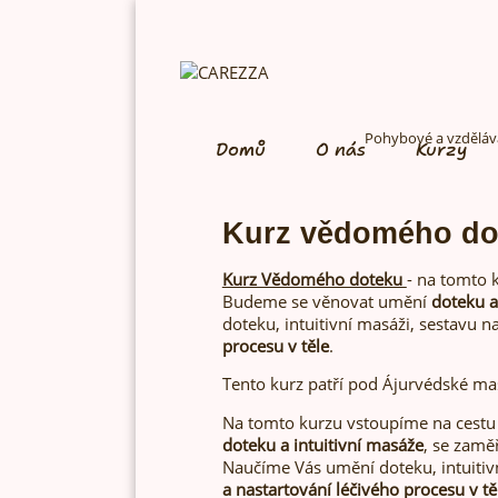
Pohybové a vzděláva
Domů
O nás
Kurzy
Kurz vědomého do
Kurz Vědomého doteku
- na tomto 
Budeme se věnovat umění
doteku a
doteku, intuitivní masáži, sestavu n
procesu v těle
.
Tento kurz patří pod Ájurvédské ma
Na tomto kurzu vstoupíme na cest
doteku a intuitivní masáže
, se zamě
Naučíme Vás umění doteku, intuitivn
a nastartování léčivého procesu v tě