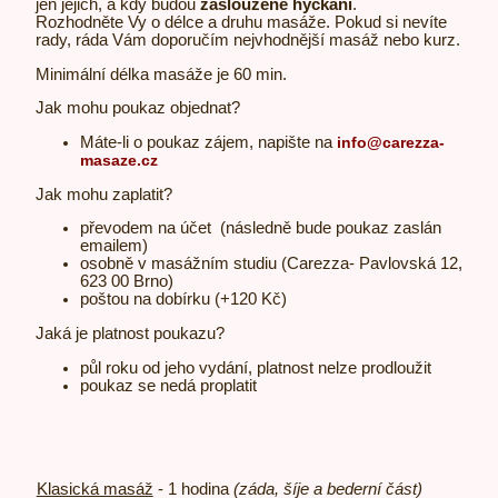
jen jejich, a kdy budou
zaslouženě hýčkáni
.
Rozhodněte Vy o délce a druhu masáže. Pokud si nevíte
rady, ráda Vám doporučím nejvhodnější masáž nebo kurz.
Minimální délka masáže je 60 min.
Jak mohu poukaz objednat?
Máte-li o poukaz zájem, napište na
info@carezza-
masaze.cz
Jak mohu zaplatit?
převodem na účet (následně bude poukaz zaslán
emailem)
osobně v masážním studiu (Carezza- Pavlovská 12,
623 00 Brno)
poštou na dobírku (+120 Kč)
​Jaká je platnost poukazu?
půl roku od jeho vydání, platnost nelze prodloužit
poukaz se nedá proplatit
Klasická masáž
- 1 hodina
(záda, šíje a bederní část)
1